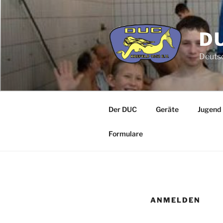
Zum
Inhalt
springen
DU
Deutsc
Der DUC
Geräte
Jugend
Formulare
ANMELDEN