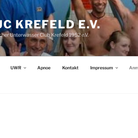
C KREFELD E.V.
her Unterwasser Club Krefeld 1952 e.V.
UWR
Apnoe
Kontakt
Impressum
Anm