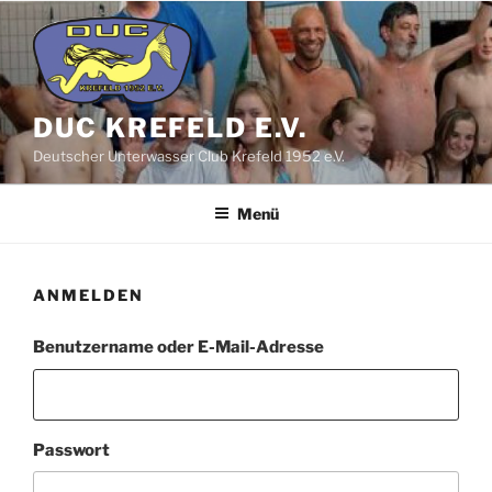
Zum
Inhalt
springen
DUC KREFELD E.V.
Deutscher Unterwasser Club Krefeld 1952 e.V.
Menü
ANMELDEN
Benutzername oder E-Mail-Adresse
Passwort