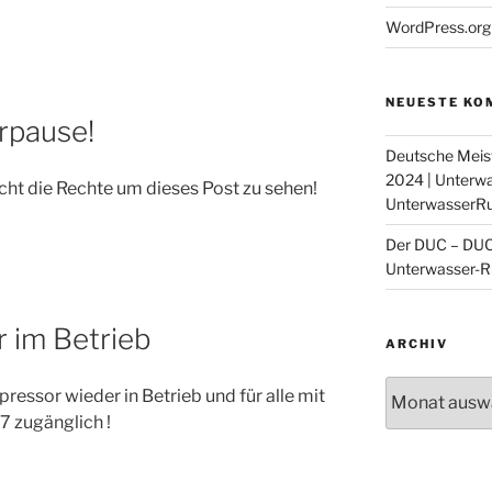
23. / 24.3.
Schweden
WordPress.org
NEUESTE KO
rpause!
DUC Krefe
Deutsche Meis
Facebook
2024 | Unterw
Die Unterwas
cht die Rechte um dieses Post zu sehen!
UnterwasserR
...
Der DUC – DUC 
Unterwasser-R
 im Betrieb
ARCHIV
Archiv
essor wieder in Betrieb und für alle mit
7 zugänglich !