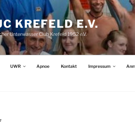
C KREFELD E.V.
her Unterwasser Club Krefeld 1952 e.V.
UWR
Apnoe
Kontakt
Impressum
Anm
F