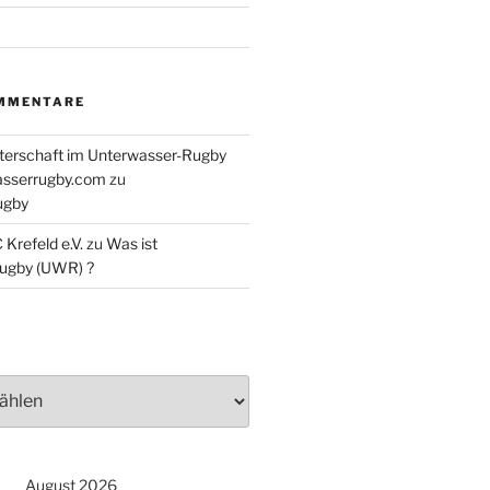
 Unterwasser-Rugby Euro-League
MMENTARE
ld Unterwasser-Rugby bei
terschaft im Unterwasser-Rugby
asserrugby.com
zu
ser-Rugby Abteilung auf Facebook
ugby
Krefeld e.V.
zu
Was ist
ugby (UWR) ?
August 2026