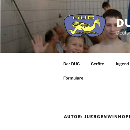
Zum
Inhalt
springen
DU
Deutsc
Der DUC
Geräte
Jugend
Formulare
AUTOR:
JUERGENWINHOF