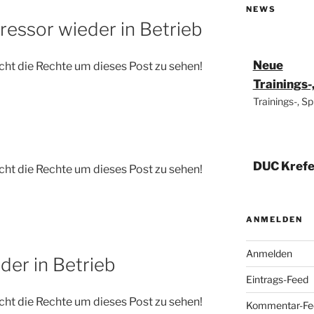
NEWS
essor wieder in Betrieb
Neue
cht die Rechte um dieses Post zu sehen!
Trainings
Trainings-, S
DUC Krefe
cht die Rechte um dieses Post zu sehen!
Weltmeist
14. Mai 202
Deutscher M
ANMELDEN
Weltmeister!
Anmelden
der in Betrieb
Eintrags-Feed
Euro Leag
cht die Rechte um dieses Post zu sehen!
Kommentar-Fe