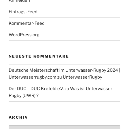
Anmelden
Eintrags-Feed
Euro League Schweden
23. / 24.3. Unterwasser-Rugby Euro-League
Kommentar-Feed
Schweden
WordPress.org
DUC Krefeld Unterwasser-Rugby bei
NEUESTE KOMMENTARE
Facebook
Deutsche Meisterschaft im Unterwasser-Rugby 2024 |
Die Unterwasser-Rugby Abteilung auf Facebook ...
Unterwasserrugby.com
zu
UnterwasserRugby
Der DUC – DUC Krefeld e.V.
zu
Was ist Unterwasser-
Rugby (UWR) ?
ARCHIV
Archiv