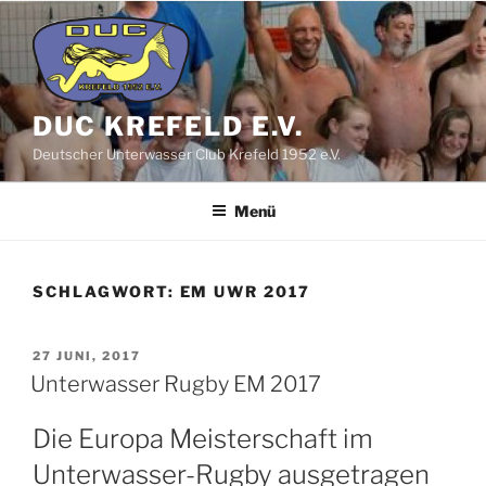
Zum
Inhalt
springen
DUC KREFELD E.V.
Deutscher Unterwasser Club Krefeld 1952 e.V.
Menü
SCHLAGWORT:
EM UWR 2017
VERÖFFENTLICHT
27 JUNI, 2017
AM
Unterwasser Rugby EM 2017
Die Europa Meisterschaft im
Unterwasser-Rugby ausgetragen