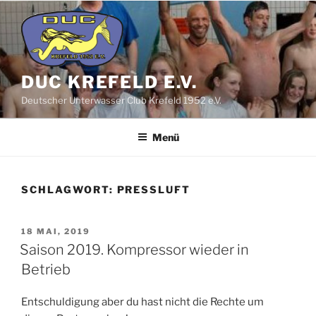
Zum
Inhalt
springen
DUC KREFELD E.V.
Deutscher Unterwasser Club Krefeld 1952 e.V.
Menü
SCHLAGWORT:
PRESSLUFT
VERÖFFENTLICHT
18 MAI, 2019
AM
Saison 2019. Kompressor wieder in
Betrieb
Entschuldigung aber du hast nicht die Rechte um