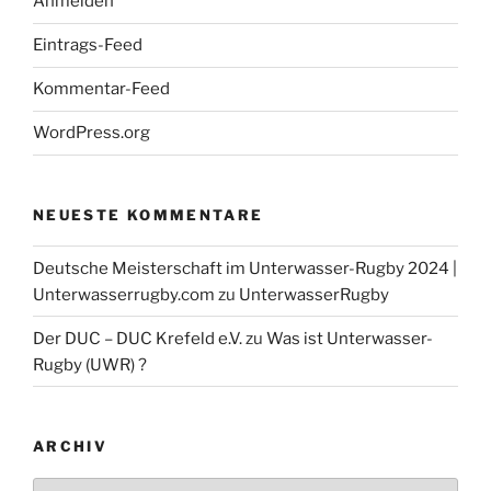
Anmelden
Eintrags-Feed
Euro League Schweden
23. / 24.3. Unterwasser-Rugby Euro-League
Kommentar-Feed
Schweden
WordPress.org
DUC Krefeld Unterwasser-Rugby bei
NEUESTE KOMMENTARE
Facebook
Deutsche Meisterschaft im Unterwasser-Rugby 2024 |
Die Unterwasser-Rugby Abteilung auf Facebook ...
Unterwasserrugby.com
zu
UnterwasserRugby
Der DUC – DUC Krefeld e.V.
zu
Was ist Unterwasser-
Rugby (UWR) ?
ARCHIV
Archiv