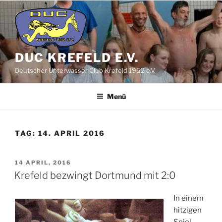
Zum
Inhalt
springen
DUC KREFELD E.V.
Deutscher Unterwasser Club Krefeld 1952 e.V.
Menü
TAG:
14. APRIL 2016
VERÖFFENTLICHT
14 APRIL, 2016
AM
Krefeld bezwingt Dortmund mit 2:0
In einem
hitzigen
Spiel