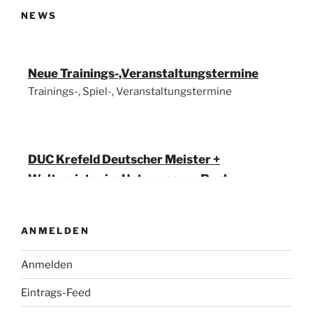
NEWS
Neue Trainings-,Veranstaltungstermine
Trainings-, Spiel-, Veranstaltungstermine
DUC Krefeld Deutscher Meister +
Weltmeister im Unterwasser-Rugby
14. Mai 2023 DUC Krefeld, wurde in Berlin
Deutscher Meister und als Cup Sieger auch
Weltmeister!
ANMELDEN
Anmelden
Eintrags-Feed
Euro League Schweden