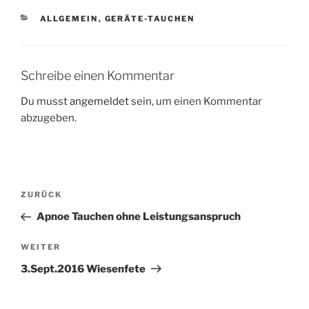
KATEGORIEN
ALLGEMEIN
,
GERÄTE-TAUCHEN
Schreibe einen Kommentar
Du musst
angemeldet
sein, um einen Kommentar
abzugeben.
Beitragsnavigation
Vorheriger
ZURÜCK
Beitrag
Apnoe Tauchen ohne Leistungsanspruch
Nächster
WEITER
Beitrag
3.Sept.2016 Wiesenfete