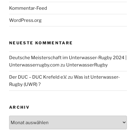
23. / 24.3. Unterwasser-Rugby Euro-League
Kommentar-Feed
Schweden
WordPress.org
DUC Krefeld Unterwasser-Rugby bei
NEUESTE KOMMENTARE
Facebook
Deutsche Meisterschaft im Unterwasser-Rugby 2024 |
Die Unterwasser-Rugby Abteilung auf Facebook ...
Unterwasserrugby.com
zu
UnterwasserRugby
Der DUC – DUC Krefeld e.V.
zu
Was ist Unterwasser-
Rugby (UWR) ?
ARCHIV
Archiv