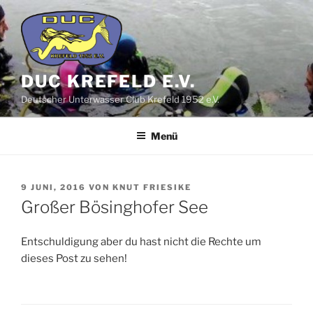
Zum
Inhalt
springen
DUC KREFELD E.V.
Deutscher Unterwasser Club Krefeld 1952 e.V.
Menü
VERÖFFENTLICHT
9 JUNI, 2016
VON
KNUT FRIESIKE
AM
Großer Bösinghofer See
Entschuldigung aber du hast nicht die Rechte um
dieses Post zu sehen!