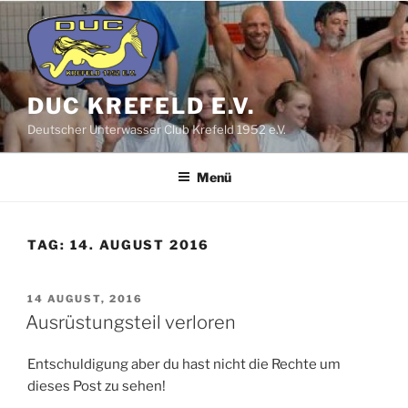
Zum
Inhalt
springen
DUC KREFELD E.V.
Deutscher Unterwasser Club Krefeld 1952 e.V.
Menü
TAG:
14. AUGUST 2016
VERÖFFENTLICHT
14 AUGUST, 2016
AM
Ausrüstungsteil verloren
Entschuldigung aber du hast nicht die Rechte um
dieses Post zu sehen!