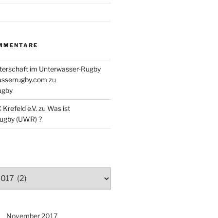
 Unterwasser-Rugby Euro-League
MMENTARE
ld Unterwasser-Rugby bei
terschaft im Unterwasser-Rugby
asserrugby.com
zu
ser-Rugby Abteilung auf Facebook
ugby
Krefeld e.V.
zu
Was ist
ugby (UWR) ?
November 2017