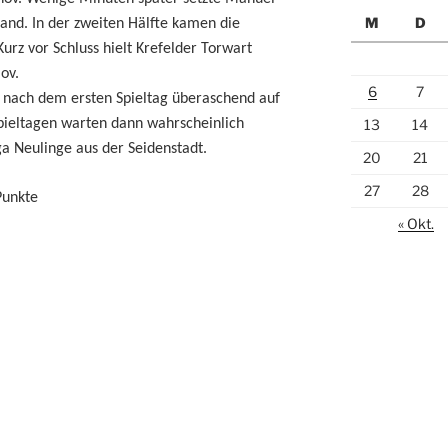
M
D
and. In der zweiten Hälfte kamen die
urz vor Schluss hielt Krefelder Torwart
ov.
6
7
r nach dem ersten Spieltag überaschend auf
13
14
Spieltagen warten dann wahrscheinlich
a Neulinge aus der Seidenstadt.
20
21
27
28
Punkte
« Okt.