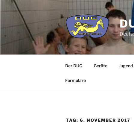
Zum
Inhalt
springen
DU
Deutsc
Der DUC
Geräte
Jugend
Formulare
TAG:
6. NOVEMBER 2017