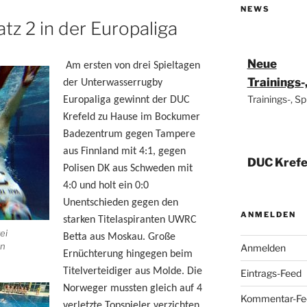
NEWS
tz 2 in der Europaliga
Neue
Am ersten von drei Spieltagen
Trainings
der Unterwasserrugby
Trainings-, S
Europaliga gewinnt der DUC
Krefeld zu Hause im Bockumer
Badezentrum gegen Tampere
aus Finnland mit 4:1, gegen
DUC Krefe
Polisen DK aus Schweden mit
Weltmeist
4:0 und holt ein 0:0
14. Mai 202
Unentschieden gegen den
Deutscher M
ANMELDEN
starken Titelaspiranten UWRC
Weltmeister!
ei
Betta aus Moskau. Große
en
Anmelden
Ernüchterung hingegen beim
Titelverteidiger aus Molde. Die
Eintrags-Feed
Norweger mussten gleich auf 4
Euro Leag
Kommentar-Fe
verletzte Topspieler verzichten