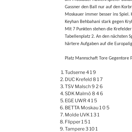
Gassner den Ball nur auf den Korbr
Moskauer immer besser ins Spiel. K
Keyhan Behbahani stark gegen Kryl
Mit 7 Punkten stehen die Krefelde
Tabellenplatz 2. An den nächsten 
härtere Aufgaben auf die Europalig
Platz
Mannschaft
Tore
Gegentore
Tudserne 4 1 9
DUC Krefeld 8 1 7
TSV Malsch 9 2 6
SDK Malmö 8 4 6
EGE UWR 4 1 5
BETTA Moskau 1 0 5
Molde UVK 1 3 1
Flipper 1 5 1
Tampere 3 10 1