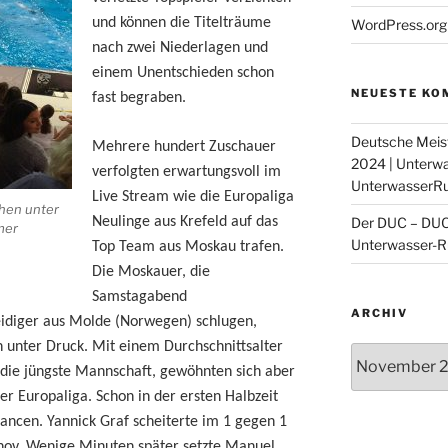
23. / 24.3.
Schweden
und können die Titelträume
WordPress.org
nach zwei Niederlagen und
einem Unentschieden schon
NEUESTE KO
fast begraben.
DUC Krefe
Deutsche Meis
Facebook
Mehrere hundert Zuschauer
2024 | Unterw
Die Unterwas
verfolgten erwartungsvoll im
UnterwasserR
...
Live Stream wie die Europaliga
hen unter
Der DUC – DUC 
Neulinge aus Krefeld auf das
mer
Unterwasser-R
Top Team aus Moskau trafen.
Die Moskauer, die
Samstagabend
ARCHIV
eidiger aus Molde (Norwegen) schlugen,
n unter Druck. Mit einem Durchschnittsalter
Archiv
 die jüngste Mannschaft, gewöhnten sich aber
der Europaliga. Schon in der ersten Halbzeit
hancen. Yannick Graf scheiterte im 1 gegen 1
ov. Wenige Minuten später setzte Manuel