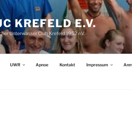
C KREFELD E.V.
her Unterwasser Club Krefeld 1952 e.V.
UWR
Apnoe
Kontakt
Impressum
Anm