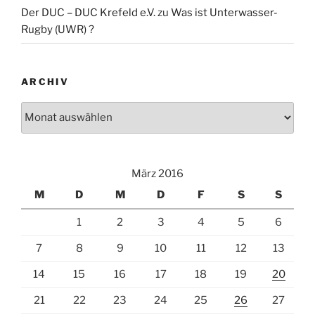
Der DUC – DUC Krefeld e.V.
zu
Was ist Unterwasser-
Rugby (UWR) ?
ARCHIV
Archiv
März 2016
M
D
M
D
F
S
S
1
2
3
4
5
6
7
8
9
10
11
12
13
14
15
16
17
18
19
20
21
22
23
24
25
26
27