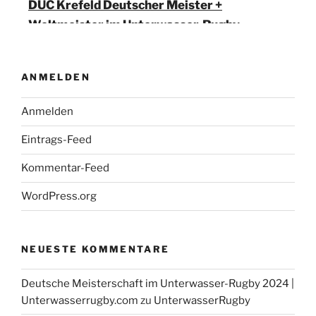
DUC Krefeld Deutscher Meister +
Weltmeister im Unterwasser-Rugby
14. Mai 2023 DUC Krefeld, wurde in Berlin
Deutscher Meister und als Cup Sieger auch
Weltmeister!
ANMELDEN
Anmelden
Eintrags-Feed
Euro League Schweden
23. / 24.3. Unterwasser-Rugby Euro-League
Kommentar-Feed
Schweden
WordPress.org
DUC Krefeld Unterwasser-Rugby bei
NEUESTE KOMMENTARE
Facebook
Deutsche Meisterschaft im Unterwasser-Rugby 2024 |
Die Unterwasser-Rugby Abteilung auf Facebook ...
Unterwasserrugby.com
zu
UnterwasserRugby