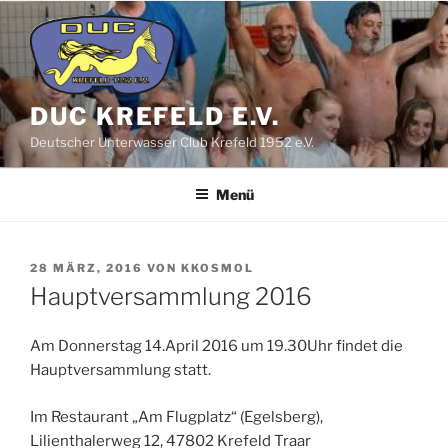
Zum
Inhalt
springen
DUC KREFELD E.V.
Deutscher Unterwasser Club Krefeld 1952 e.V.
Menü
VERÖFFENTLICHT
28 MÄRZ, 2016
VON
KKOSMOL
AM
Hauptversammlung 2016
Am Donnerstag 14.April 2016 um 19.30Uhr findet die
Hauptversammlung statt.
Im Restaurant „Am Flugplatz“ (Egelsberg),
Lilienthalerweg 12, 47802 Krefeld Traar