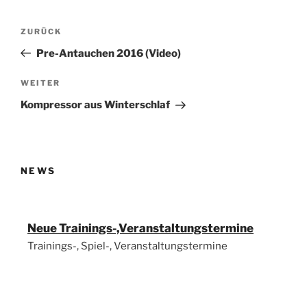
Beitragsnavigation
Vorheriger
ZURÜCK
Beitrag
Pre-Antauchen 2016 (Video)
Nächster
WEITER
Beitrag
Kompressor aus Winterschlaf
NEWS
Neue Trainings-,Veranstaltungstermine
Trainings-, Spiel-, Veranstaltungstermine