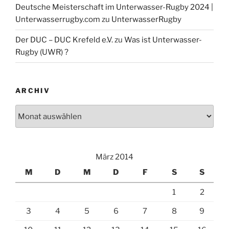
Deutsche Meisterschaft im Unterwasser-Rugby 2024 |
Die Unterwasser-Rugby Abteilung auf Facebook ...
Unterwasserrugby.com
zu
UnterwasserRugby
Der DUC – DUC Krefeld e.V.
zu
Was ist Unterwasser-
Rugby (UWR) ?
ARCHIV
Archiv
März 2014
M
D
M
D
F
S
S
1
2
3
4
5
6
7
8
9