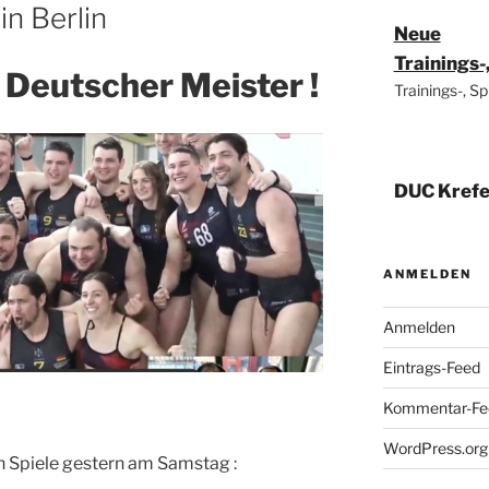
n Berlin
Neue
Trainings
 Deutscher Meister !
Trainings-, S
DUC Krefe
Weltmeist
14. Mai 202
Deutscher M
ANMELDEN
Weltmeister!
Anmelden
Eintrags-Feed
Euro Leag
Kommentar-Fe
23. / 24.3.
Schweden
WordPress.org
 Spiele gestern am Samstag :