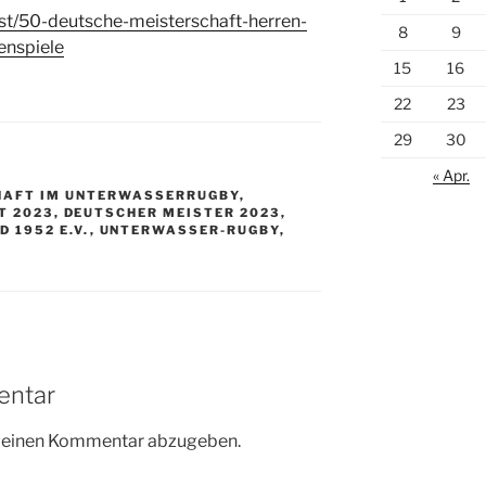
dst/50-deutsche-meisterschaft-herren-
8
9
enspiele
15
16
22
23
29
30
« Apr.
HAFT IM UNTERWASSERRUGBY
,
T 2023
,
DEUTSCHER MEISTER 2023
,
 1952 E.V.
,
UNTERWASSER-RUGBY
,
R
entar
m einen Kommentar abzugeben.