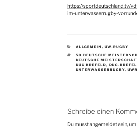
https://sportdeutschland.tv/v
im-unterwasserrugby-vorrund
KATEGORIEN
ALLGEMEIN
,
UW-RUGBY
SCHLAGWÖRTER
50.DEUTSCHE MEISTERSC
DEUTSCHE MEISTERSCHAF
DUC KREFELD
,
DUC-KREFELD
UNTERWASSERRUGBY
,
UW
Schreibe einen Komm
Du musst
angemeldet
sein, u