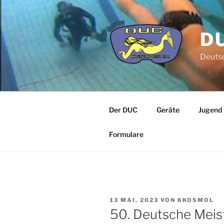
Zum
Inhalt
springen
DU
Deutsc
Der DUC
Geräte
Jugend
Formulare
VERÖFFENTLICHT
13 MAI, 2023
VON
KKOSMOL
AM
50. Deutsche Meis