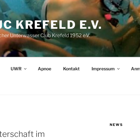
C KREFELD E.V.
her Unterwasser Club Krefeld 1952 e.V.
UWR
Apnoe
Kontakt
Impressum
Anm
NEWS
terschaft im