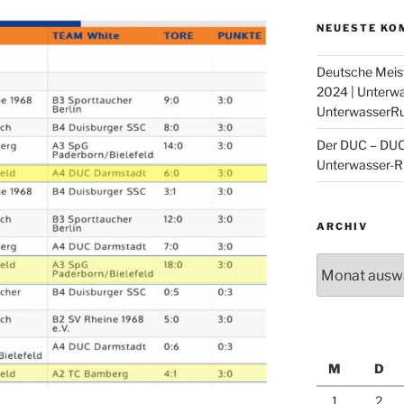
NEUESTE KO
DUC Krefe
Deutsche Meis
Facebook
2024 | Unterw
Die Unterwas
UnterwasserR
...
Der DUC – DUC 
Unterwasser-R
ARCHIV
Archiv
M
D
1
2